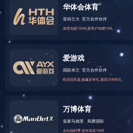
合作伙伴
联系双林
EHS方针
新闻动态
双林动态
视频新闻
党建天地
双林智造
开云网页版-开云（中国）官方在线登录
电驱动系统
中低压电驱动产品
中低压电驱动产品
轮毂轴承
第一代轮毂轴承
第二代轮毂轴承
第三代轮毂轴承