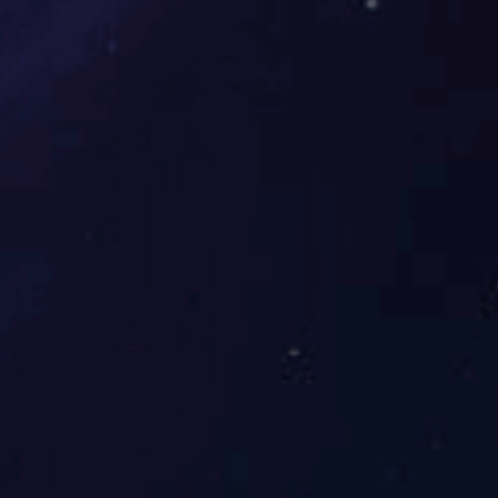
简历投递隐私声明与安全知情同意书