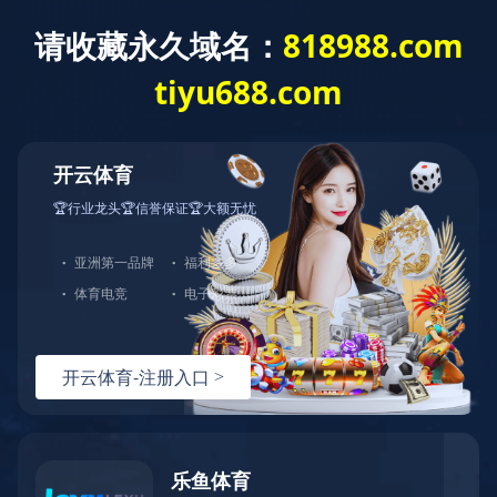
开云网页版-开云（中国）官方在线登录站群
双林智造
双林旅游
双林教育
按访问者
合作伙伴
投资者
求职者
开云网页版-开云（中国）官方在线登录
企业介绍
企业文化
发展历程
资质荣誉
印象双林
生产基地