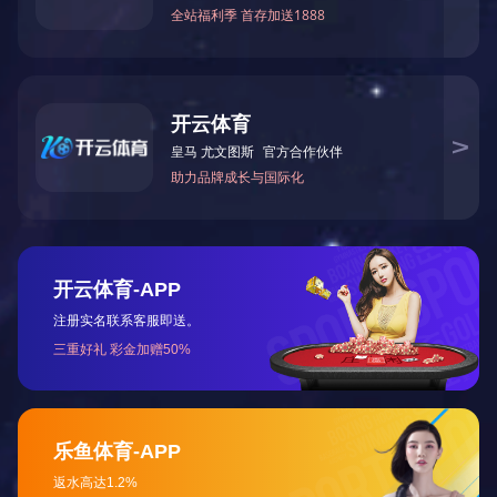
校园招聘
社会责任
宁波邬永林健康基金会
报告公示
精密齿轮
首页
>
双林智造
>
汽车机电
>
精密齿轮
电机
驱动器
软轴
汽车冲压件
精密齿轮
精密齿轮
· 精密齿轮