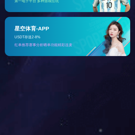
业供应商，为客户创造价值。
生产能力
事业部拥有两家现代化的制造工厂，位于浙江省宁波市宁海
县。其中传动厂年产汽车电动座椅驱动器800万套、软轴360万
套，电机96万套，电子模块20万套； 冲压厂年产中大型模具
200套，各类冲压件460万套。 事业部拥有多台机械加工设
备，数十台大吨位冲压设备，另有多条全自动焊接生产线、自
动组装生产线，其他制造加工设备百余台。
研发能力
事业部现有员工500人，其中产品设计研发团队30余人，项目
开发团队20余人。致力于汽车座椅核心部件和汽车电子控制模
块如座椅驱动器、座椅电机、座椅位置记忆模块、车窗防夹控
制模块和植绒软轴等产品的自主创新与研发，下设结构实验
室、电子实验室、NVH实验室和测量室等，在产品的整个研
发过程中85%以上的验证试验可以在内部完成，保障产品设计