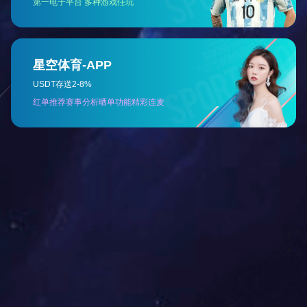
企业文化
双林印象
资质荣誉