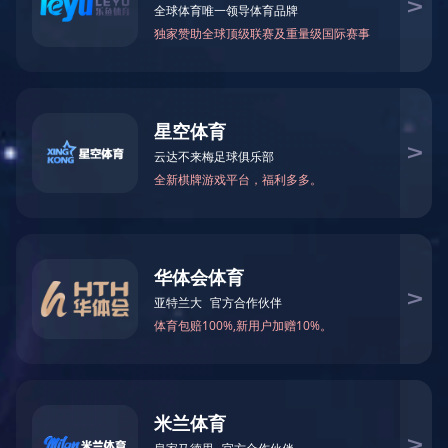
合作伙伴
联系双林
EHS方针
新闻动态
双林动态
视频新闻
党建天地
双林智造
开云网页版-开云（中国）官方在线登录
电驱动系统
中低压电驱动产品
中低压电驱动产品
轮毂轴承
第一代轮毂轴承
第二代轮毂轴承
第三代轮毂轴承