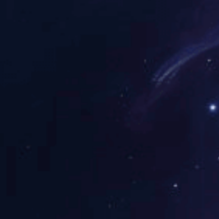
技术中心
加入双林
人才理念
社会招聘
校园招聘
社会责任
宁波邬永林健康基金会
EN
信息披露
首页
>
新闻动态
>
信息披露
2026-04-29
第七届董事会第二十七次会议决议公告
2026-04-29