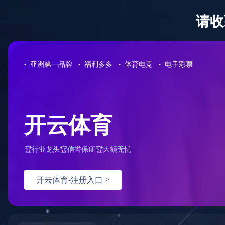
开云网页版-开云（中国）官方在线登录站群
双林智造
双林旅游
双林教育
按访问者
合作伙伴
投资者
求职者
开云网页版-开云（中国）官方在线登录
企业介绍
企业文化
发展历程
资质荣誉
印象双林
生产基地