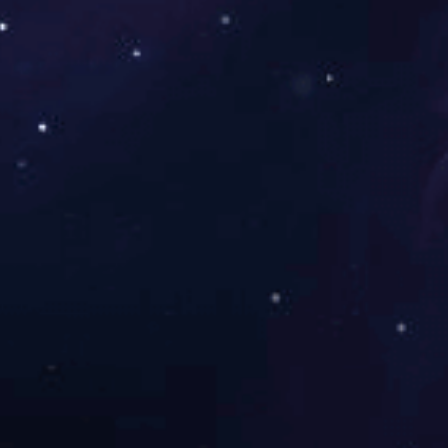
1
2
3
4
5
...
269
270
下一页
开云网页版-开云（中国）官方在线登录
企业介绍
企业文化
发展历程
资质荣誉
印象双林
生产基地
合作伙伴
联系双林
EHS方针
新闻动态
双林动态
视频新闻
信息披露
通知公告