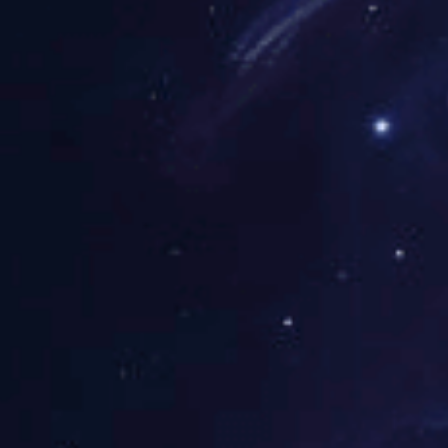
双林文化简述
如果要用一个词作为双林文化的极简表述，那就是——“奔跑”
每当太阳升起，双林人便开始奋力奔跑！