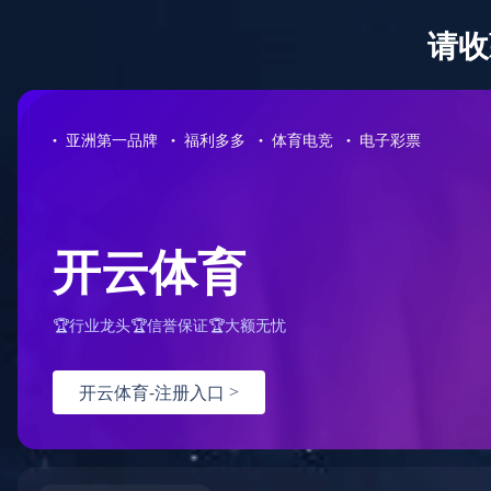
开云网页版-开云（中国）官方在线登录站群
双林智造
双林旅游
双林教育
按访问者
合作伙伴
投资者
求职者
开云网页版-开云（中国）官方在线登录
企业介绍
企业文化
发展历程
资质荣誉
印象双林
生产基地