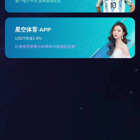
机电科技
基于传动技术、电机驱动和电机控制三大核心技术优
势，为客户提供平台化、系统化和全过程服务的解决方
案
电机
驱动器
软轴
汽车冲压件
精密齿轮
开云网页版-开云（中国）官方在线登录
企业介绍
企业文化
发展历程
资质荣誉
印象双林
生产基地
合作伙伴
联系双林
EHS方针
新闻动态
双林动态
视频新闻