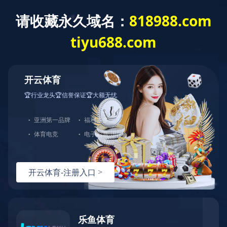
开云网页版-开云（中国）官方在线登录站群
双林智造
双林旅游
双林教育
按访问者
合作伙伴
投资者
求职者
开云网页版-开云（中国）官方在线登录
企业介绍
企业文化
发展历程
资质荣誉
印象双林
生产基地