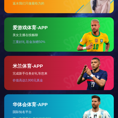
座椅驱动器
软轴
汽车冲压件
门窗系统
安全系统
汽车内饰系统
精密齿轮
精密齿轮
生产能力
事业部在宁波拥有两家现代化的制造工厂，主要生产座椅驱动
器、汽车微电机、电子电气控制模块、以及冲压件，拥有先进
的机械加工设备、大吨位冲压设备，以及全自动焊接生产线、
自动组装生产线等。
查看更多基地
研发能力
事业部拥有专业的产品设计研发团队30余人，项目开发团队20
余人。致力于汽车座椅核心部件和汽车电子控制模块如座椅驱
动器、座椅电机、座椅位置记忆模块、车窗防夹控制模块和植
绒软轴等产品的自主创新与研发，下设结构实验室、电子实验