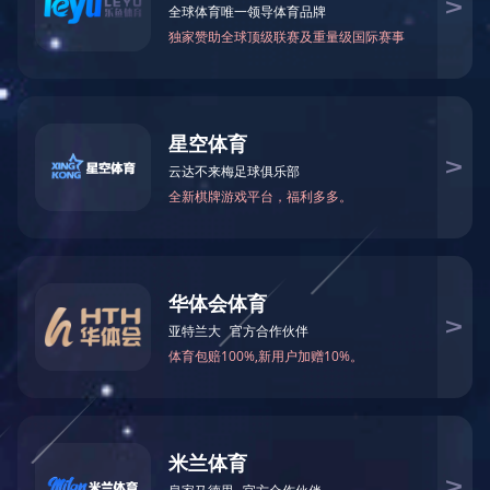
合作伙伴
联系双林
EHS方针
新闻动态
双林动态
视频新闻
党建天地
双林智造
开云网页版-开云（中国）官方在线登录
电驱动系统
中低压电驱动产品
中低压电驱动产品
轮毂轴承
第一代轮毂轴承
第二代轮毂轴承
第三代轮毂轴承