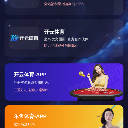
校园招聘
社会责任
宁波邬永林健康基金会
报告公示
双林动态
视频新闻
党建天地
视频新闻
首页
>
新闻动态
>
视频新闻
2025-08-27
双林股份宣传片