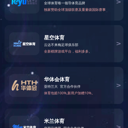
合作伙伴
联系双林
EHS方针
新闻动态
双林动态
视频新闻
党建天地
双林智造
开云网页版-开云（中国）官方在线登录
电驱动系统
中低压电驱动产品
中低压电驱动产品
轮毂轴承
第一代轮毂轴承
第二代轮毂轴承
第三代轮毂轴承