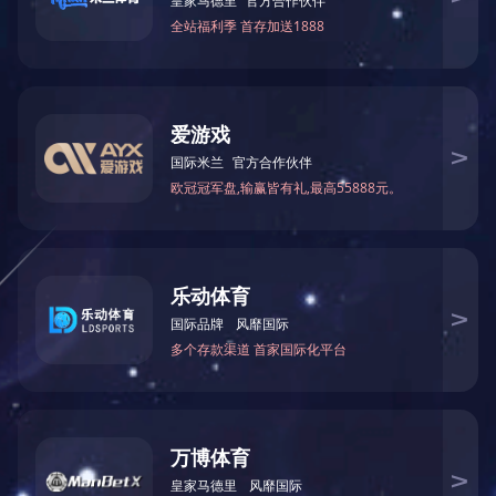
汽车饰件
汽车内外饰件
汽车精密注塑件
汽车机电
电机
驱动器
软轴
汽车冲压件
精密齿轮
技术中心
投资者关系
信息披露
投资者热线
投资者问答
加入双林
人才理念
社会招聘