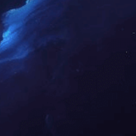
决方案优秀供应商。
、MPV、皮卡、商用车等多种车型，设计寿命30万公里以