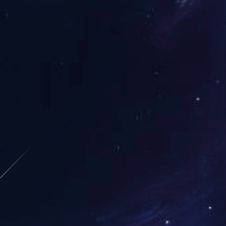
校园招聘
社会责任
宁波邬永林健康基金会
报告公示
轮毂轴承
公司成立于1928年，拥有成熟的变速器总体解决技术，集研
首页
>
双林智造
>
轮毂轴承
第一代轮毂轴承
第二代轮毂轴承
第三代轮毂轴承
一代轮毂轴承是当前普遍应用的产品，它结构特征是由一个外圈
上，刚度≥4000N.m/...
了解详细