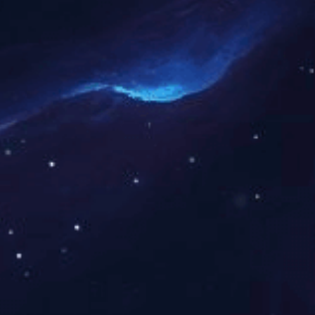
二代轮毂轴承结构特征是由一个法兰盘和两个内圈构成，主要应用于
点：无需压装...
了解详细
三代轮毂轴承当前应用较多且属于趋势产品，它的结构特征是由
达50万公里以上，刚度≥...
了解详细
开云网页版-开云（中国）官方在线登录
企业介绍
企业文化
发展历程
资质荣誉
印象双林
生产基地
合作伙伴
联系双林
EHS方针