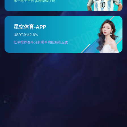
前端板总成
仪表板横梁
分割柱导轨
坚持持续改进，满足顾客期望
努力成为汽车行业电动座椅核心零部件和汽车电子控制模块专
业供应商，为客户创造价值。
生产能力
事业部拥有两家现代化的制造工厂，位于浙江省宁波市宁海
县。其中传动厂年产汽车电动座椅驱动器800万套、软轴360万
套，电机96万套，电子模块20万套； 冲压厂年产中大型模具
200套，各类冲压件460万套。 事业部拥有多台机械加工设