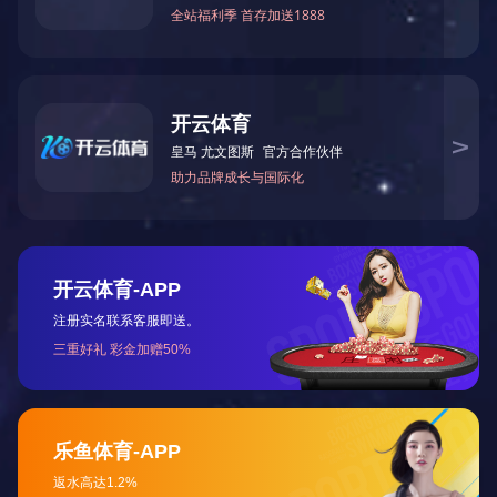
校园招聘
社会责任
宁波邬永林健康基金会
报告公示
汽车冲压件
首页
>
双林智造
>
汽车机电
>
汽车冲压件
电机
驱动器
软轴
汽车冲压件
精密齿轮
汽车冲压件
公司冲压件业务涉及汽车多个系统，如门窗、座椅、安全等系
统的模具和冲压件，目前服务客户主要为博泽集团、麦格纳、