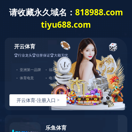
开云网页版-开云（中国）官方在线登录站群
双林智造
双林旅游
双林教育
按访问者
合作伙伴
投资者
求职者
开云网页版-开云（中国）官方在线登录
企业介绍
企业文化
发展历程
资质荣誉
印象双林
生产基地