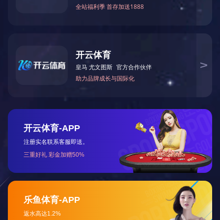
校园招聘
社会责任
宁波邬永林健康基金会
报告公示
汽车内外饰件
汽车内外饰件主要产品：仪表台、门板、立柱、中控、背门、
侧围条等。
首页
>
双林智造
>
汽车饰件
>
汽车内外饰件
汽车内外饰件
汽车精密注塑件
汽车内外饰件
汽车内饰件主要产品：仪表台、门板、立柱、中控、背门、侧
围条等。产品采用注塑成型、真空吸附、自动喷涂、震动摩擦
焊接、热熔焊接、流水线组装，且熟练掌握工艺技巧，积累了