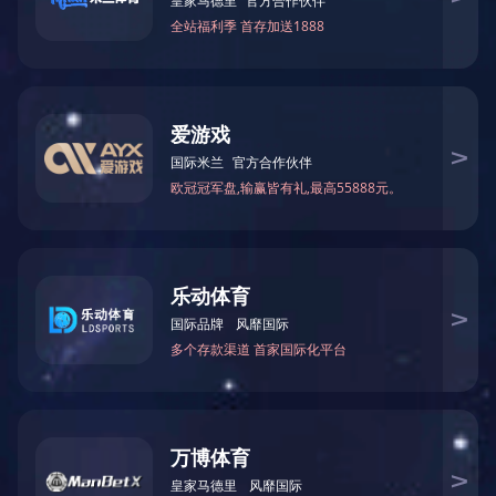
汽车饰件
汽车内外饰件
汽车精密注塑件
汽车机电
电机
驱动器
软轴
汽车冲压件
精密齿轮
技术中心
投资者关系
信息披露
投资者热线
投资者问答
加入双林
人才理念
社会招聘