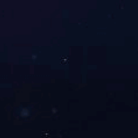
合作伙伴
联系双林
EHS方针
新闻动态
双林动态
视频新闻
党建天地
双林智造
开云网页版-开云（中国）官方在线登录
轮毂轴承
汽车饰件
汽车机电
联系方式
电 话：
021-39785888
Email：
sales@shuanglin.com
地址：上海市青浦区北盈路202号
开云网页版-开云（中国）官方在线登录站群