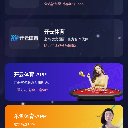
校园招聘
社会责任
宁波邬永林健康基金会
报告公示
关于我们
捐赠项目
内部治理
信息公开
关于我们
首页
>
社会责任
>
宁波邬永林健康基金会
>
关于我们
宁波邬永林健康基金会，成立于2010年10月，是在浙江省
民政厅注册、由浙江省卫生健康委主管的非公募基金会。基金
会的原始基金数额为人民币贰佰万元，来源于双林股份有限公
司。《慈善法》颁布后，本基金会被认定为慈善组织。