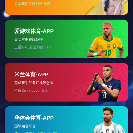
本基金会的宗旨是“遵守宪法、法律、法规和国家政策，
践行社会主义核心价值观，遵守社会道德风尚，提高民众的健
康素养，促进扶贫解困、帮残助弱等社会公共事业健康发
展”。公益活动的业务范围是“对贫困人群提供医疗救助；健康
科普活动、健康生活交流、专业医疗咨询、上门查体巡诊、资
助健康公益性课题研究；开展健康促进活动；根据捐赠人的意
愿和实际情况开展其他慈善活动”。