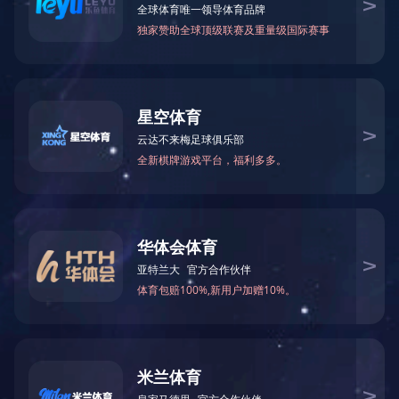
合作伙伴
联系双林
EHS方针
新闻动态
双林动态
视频新闻
党建天地
双林智造
开云网页版-开云（中国）官方在线登录
自动变速箱
DSI M04 RWD – 6AT
DSI AT P2 Hybrid
DSI M06 FWD – 6AT
DSI M05 FWD – 6AT
新能源动力系统
低压电驱动桥
中低压电驱动产品
中低压电驱动产品